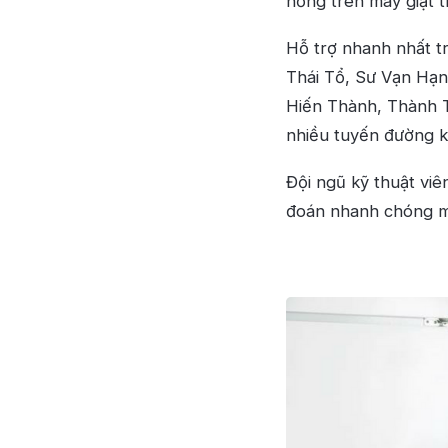
hỏng trên máy giặt 
Hỗ trợ nhanh nhất t
Thái Tổ, Sư Vạn Hạ
Hiến Thành, Thành T
nhiều tuyến đường k
Đội ngũ kỹ thuật viê
đoán nhanh chóng mọ