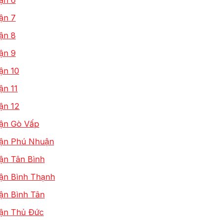
ận 7
ận 8
ận 9
ận 10
ận 11
ận 12
uận Gò Vấp
Quận Phú Nhuận
uận Tân Bình
uận Bình Thạnh
uận Bình Tân
uận Thủ Đức