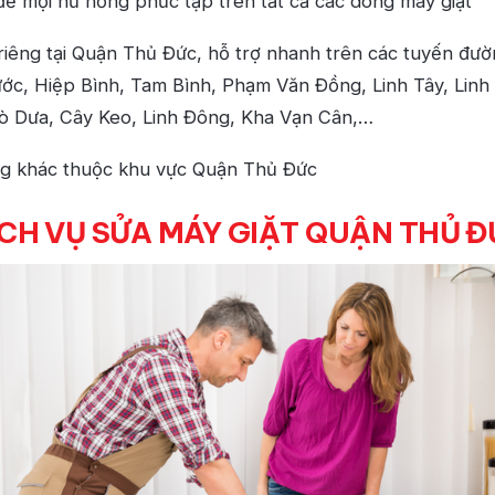
 để mọi hư hỏng phức tạp trên tất cả các dòng máy giặt
 riêng tại Quận Thủ Đức, hỗ trợ nhanh trên các tuyến đườ
ớc, Hiệp Bình, Tam Bình, Phạm Văn Đồng, Linh Tây, Linh
ò Dưa, Cây Keo, Linh Đông, Kha Vạn Cân,…
ng khác thuộc khu vực Quận Thủ Đức
CH VỤ SỬA MÁY GIẶT QUẬN THỦ 