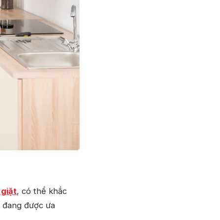
giặt
, có thể khắc
u đang được ưa