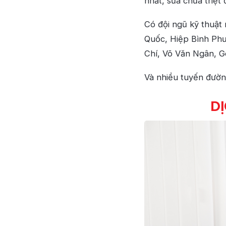
nhất, sửa chữa triệt
Có đội ngũ kỹ thuật
Quốc, Hiệp Bình Phư
Chí, Võ Văn Ngân, G
Và nhiều tuyến đườ
DỊ