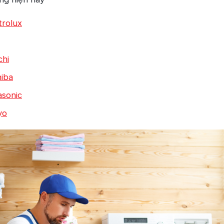
trolux
chi
hiba
asonic
yo