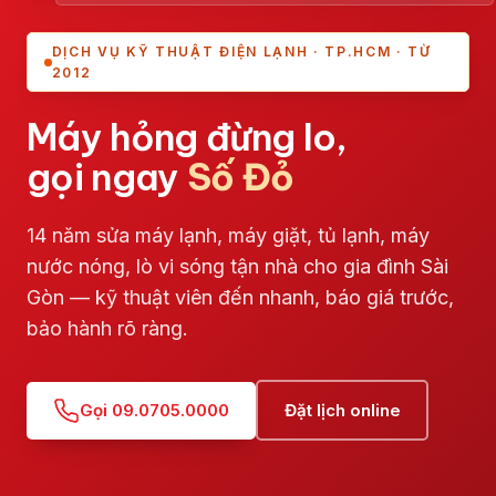
DỊCH VỤ KỸ THUẬT ĐIỆN LẠNH · TP.HCM · TỪ
2012
Máy hỏng đừng lo,
gọi ngay
Số Đỏ
14 năm sửa máy lạnh, máy giặt, tủ lạnh, máy
nước nóng, lò vi sóng tận nhà cho gia đình Sài
Gòn — kỹ thuật viên đến nhanh, báo giá trước,
bảo hành rõ ràng.
Gọi 09.0705.0000
Đặt lịch online