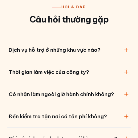
HỎI & ĐÁP
Câu hỏi thường gặp
Dịch vụ hỗ trợ ở những khu vực nào?
Chúng tôi nhận sửa chữa, bảo trì, lắp đặt ở tất cả
Thời gian làm việc của công ty?
phường/xã tại TP.HCM.
Làm việc từ 7:30 đến 19:30 tất cả các ngày trong tuần, trừ
Có nhận làm ngoài giờ hành chính không?
ngày lễ tết.
Có. Hãy liên hệ trước với chúng tôi để đặt lịch làm ngoài
Đến kiểm tra tận nơi có tốn phí không?
giờ.
Hoàn toàn miễn phí. Chúng tôi chỉ tính phí khi quý khách