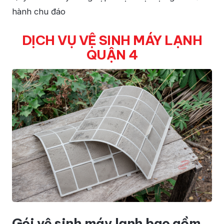
hành chu đáo
DỊCH VỤ VỆ SINH MÁY LẠNH
QUẬN 4
Gói vệ sinh máy lạnh bao gồm