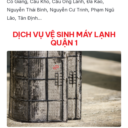
Cô Giang, Cầu Kho, Cầu Ông Lãnh, Đa Kao,
Nguyễn Thái Bình, Nguyễn Cư Trinh, Phạm Ngũ
Lão, Tân Định…
DỊCH VỤ VỆ SINH MÁY LẠNH
QUẬN 1