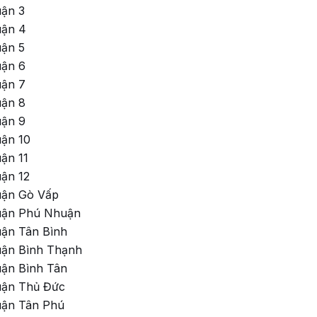
uận 3
uận 4
uận 5
uận 6
uận 7
uận 8
uận 9
uận 10
ận 11
uận 12
uận Gò Vấp
Quận Phú Nhuận
uận Tân Bình
uận Bình Thạnh
uận Bình Tân
uận Thủ Đức
uận Tân Phú