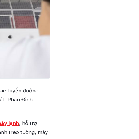
 các tuyến đường
át, Phan Đình
áy lạnh
, hỗ trợ
ạnh treo tường, máy