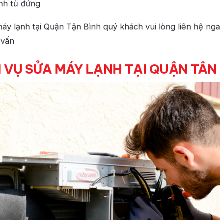
ạnh tủ đứng
áy lạnh tại Quận Tận Bình quý khách vui lòng liên hệ ng
 vấn
 VỤ SỬA MÁY LẠNH TẠI QUẬN TÂN