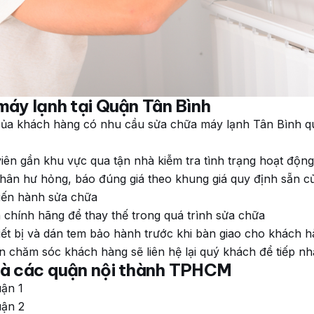
máy lạnh tại Quận Tân Bình
 của khách hàng có nhu cầu
sửa chữa máy lạnh Tân Bình
qu
iên gần khu vực qua tận nhà kiễm tra tình trạng hoạt độn
ân hư hỏng, báo đúng giá theo khung giá quy định sẵn củ
iến hành sửa chữa
n chính hãng để thay thế trong quá trình sửa chữa
iết bị và dán tem bảo hành trước khi bàn giao cho khách 
n chăm sóc khách hàng sẽ liên hệ lại quý khách để tiếp nh
hà các quận nội thành TPHCM
uận 1
uận 2