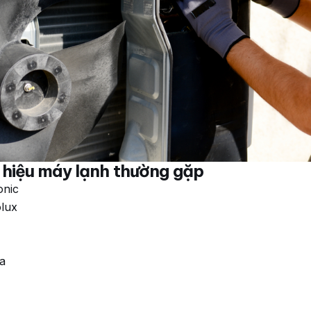
hiệu máy lạnh thường gặp
onic
olux
a