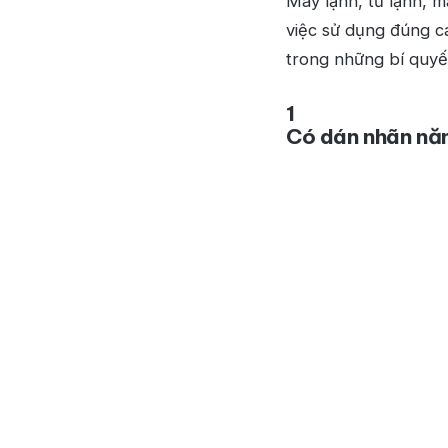
Máy lạnh, tủ lạnh, m
việc sử dụng đúng c
trong những bí quyết
1
Có dán nhãn năn