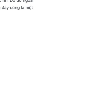
đình. Do đó ngoài
u đây cũng là một