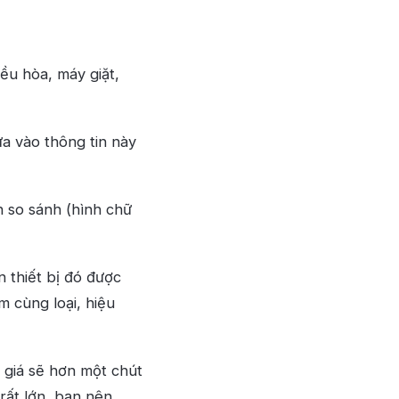
ều hòa, máy giặt,
ựa vào thông tin này
n so sánh (hình chữ
 thiết bị đó được
m cùng loại, hiệu
ể giá sẽ hơn một chút
 rất lớn, bạn nên