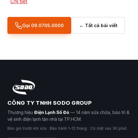
Chi tiết
Gọi 09.0705.0000
← Tất cả bài viết
CÔNG TY TNHH SODO GROUP
Thương hiệu
Điện Lạnh Số Đỏ
— 14 năm sửa chữa, bảo trì &
vệ sinh điện lạnh tận nhà tại TP.HCM.
Báo giá trước khi sửa · Bảo hành 1–12 tháng · Có mặt sau 30 phút.