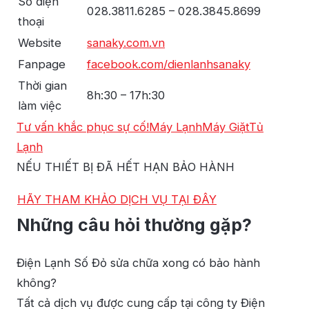
Số điện
028.3811.6285 – 028.3845.8699
thoại
Website
sanaky.com.vn
Fanpage
facebook.com/dienlanhsanaky
Thời gian
8h:30 – 17h:30
làm việc
Tư vấn khắc phục sự cố!
Máy Lạnh
Máy Giặt
Tủ
Lạnh
NẾU THIẾT BỊ ĐÃ HẾT HẠN BẢO HÀNH
HÃY THAM KHẢO DỊCH VỤ TẠI ĐÂY
Những câu hỏi thường gặp?
Điện Lạnh Số Đỏ sửa chữa xong có bảo hành
không?
Tất cả dịch vụ được cung cấp tại công ty Điện