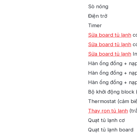
Sò nóng
Điện trở
Timer
Sửa board tủ lạnh
có
Sửa board tủ lạnh
có
Sửa board tủ lạnh
In
Hàn ống đồng + nạp 
Hàn ống đồng + nạp 
Hàn ống đồng + nạp 
Bộ khởi động block (
Thermostat (cảm biế
Thay ron tủ lạnh
(tr
Quạt tủ lạnh cơ
Quạt tủ lạnh board