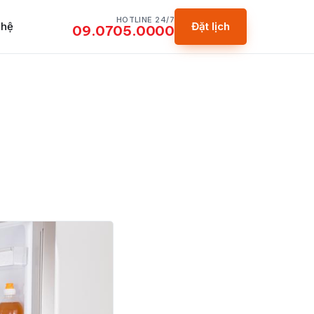
HOTLINE 24/7
 hệ
Đặt lịch
09.0705.0000