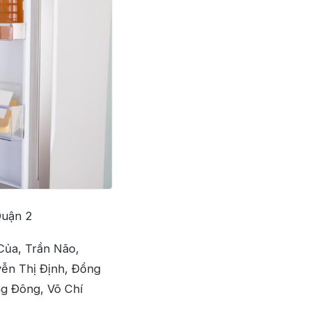
Quận 2
Của, Trần Não,
ễn Thị Định, Đồng
g Đông, Võ Chí