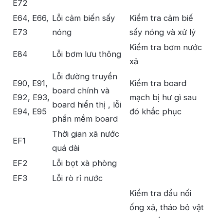
E72
E64, E66,
Lỗi cảm biến sấy
Kiểm tra cảm biế
E73
nóng
sấy nóng và xử lý
Kiểm tra bơm nước
E84
Lỗi bơm lưu thông
xả
Lỗi đường truyền
E90, E91,
Kiểm tra board
board chính và
E92, E93,
mạch bị hư gì sau
board hiển thị , lỗi
E94, E95
đó khắc phục
phần mềm board
Thời gian xã nước
EF1
quá dài
EF2
Lỗi bọt xà phòng
EF3
Lỗi rò rỉ nước
Kiểm tra đầu nối
ống xả, tháo bỏ vật