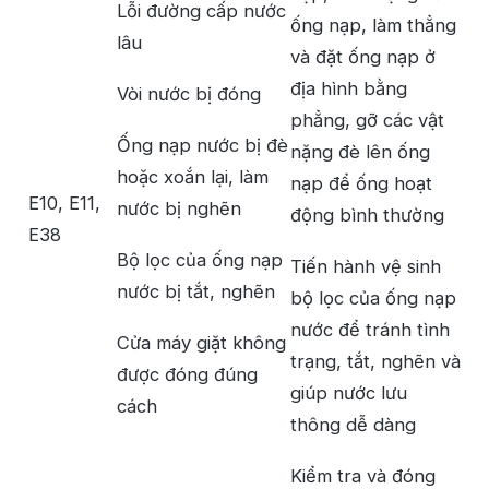
Lỗi đường cấp nước
ống nạp, làm thẳng
lâu
và đặt ống nạp ở
địa hình bằng
Vòi nước bị đóng
phẳng, gỡ các vật
Ống nạp nước bị đè
nặng đè lên ống
hoặc xoắn lại, làm
nạp để ống hoạt
E10, E11,
nước bị nghẽn
động bình thường
E38
Bộ lọc của ống nạp
Tiến hành vệ sinh
nước bị tắt, nghẽn
bộ lọc của ống nạp
nước để tránh tình
Cửa máy giặt không
trạng, tắt, nghẽn và
được đóng đúng
giúp nước lưu
cách
thông dễ dàng
Kiểm tra và đóng