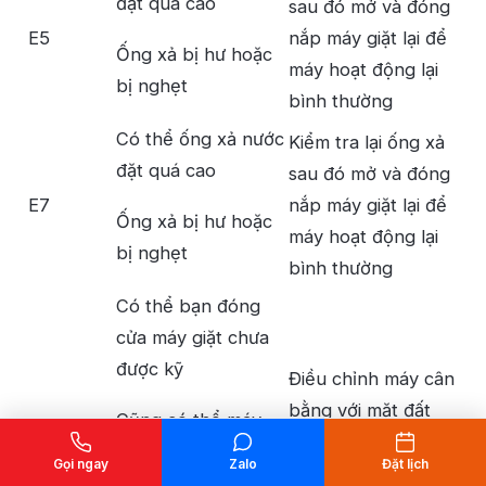
đặt quá cao
sau đó mở và đóng
E5
nắp máy giặt lại để
Ống xả bị hư hoặc
máy hoạt động lại
bị nghẹt
bình thường
Có thể ống xả nước
Kiểm tra lại ống xả
đặt quá cao
sau đó mở và đóng
E7
nắp máy giặt lại để
Ống xả bị hư hoặc
máy hoạt động lại
bị nghẹt
bình thường
Có thể bạn đóng
cửa máy giặt chưa
được kỹ
Điều chỉnh máy cân
bằng với mặt đất
Cũng có thể máy
được đặt không cân
E4
Bạn sắp xếp quần
Gọi ngay
Zalo
Đặt lịch
bằng với mặt đất