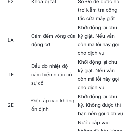
E2
Khóa bị tắt
Số Đỏ để được hỗ
trợ kiễm tra công
tắc cửa máy giặt
Khởi động lại chu
Cảm đếm vòng của
kỳ giặt. Nếu vẫn
LA
động cơ
còn mã lỗi hãy gọi
cho dịch vụ
Khởi động lại chu
Đầu dò nhiệt độ
kỳ giặt. Nếu vẫn
TE
cảm biến nước có
còn mã lỗi hãy gọi
sự cố
cho dịch vụ
Khởi động lại chu
Điện áp cao không
2E
kỳ. Không được thì
ổn định
bạn nên gọi dịch vụ
Nước cấp vào
không đủ lưu lượng