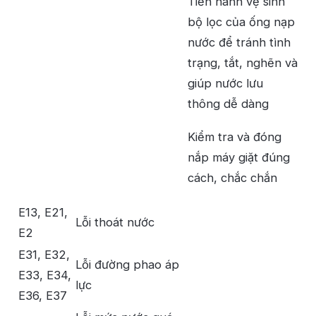
Tiến hành vệ sinh
bộ lọc của ống nạp
nước để tránh tình
trạng, tắt, nghẽn và
giúp nước lưu
thông dễ dàng
Kiểm tra và đóng
nắp máy giặt đúng
cách, chắc chắn
E13, E21,
Lỗi thoát nước
E2
E31, E32,
Lỗi đường phao áp
E33, E34,
lực
E36, E37