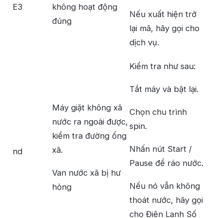
E3
không hoạt động
Nếu xuất hiện trở
đúng
lại mã, hãy gọi cho
dịch vụ.
Kiểm tra như sau:
Tắt máy và bật lại.
Máy giặt không xã
Chọn chu trình
nước ra ngoài được,
spin.
kiểm tra đường ống
Nhấn nút Start /
xã.
nd
Pause để ráo nước.
Van nước xã bị hư
Nếu nó vẫn không
hỏng
thoát nước, hãy gọi
cho Điện Lạnh Số