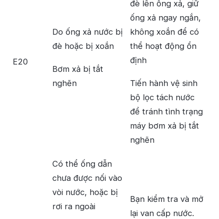
đè lên ống xả, giữ
ống xả ngay ngắn,
Do ống xả nước bị
không xoắn để có
đè hoặc bị xoắn
thể hoạt động ổn
định
E20
Bơm xả bị tắt
nghẽn
Tiến hành vệ sinh
bộ lọc tách nước
để tránh tình trạng
máy bơm xả bị tắt
nghẽn
Có thể ống dẫn
chưa được nối vào
vòi nước, hoặc bị
Bạn kiểm tra và mở
rơi ra ngoài
lại van cấp nước.