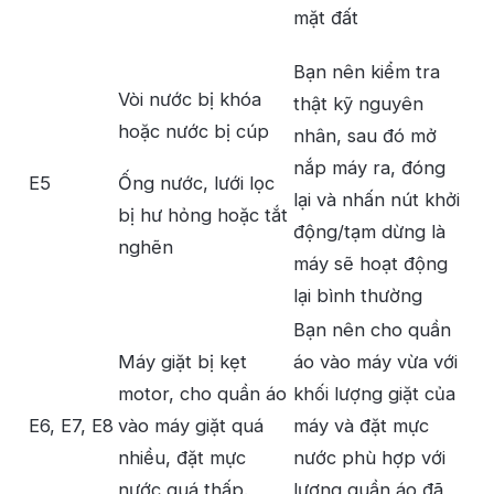
mặt đất
Bạn nên kiểm tra
Vòi nước bị khóa
thật kỹ nguyên
hoặc nước bị cúp
nhân, sau đó mở
nắp máy ra, đóng
E5
Ống nước, lưới lọc
lại và nhấn nút khởi
bị hư hỏng hoặc tắt
động/tạm dừng là
nghẽn
máy sẽ hoạt động
lại bình thường
Bạn nên cho quần
Máy giặt bị kẹt
áo vào máy vừa với
motor, cho quần áo
khối lượng giặt của
E6, E7, E8
vào máy giặt quá
máy và đặt mực
nhiều, đặt mực
nước phù hợp với
nước quá thấp.
lượng quần áo đã