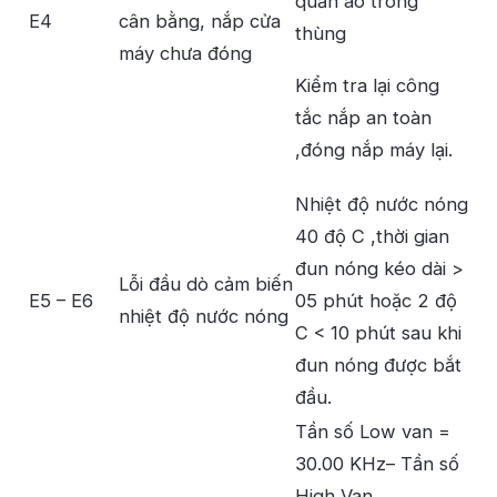
quần áo trong
E4
cân bằng, nắp cửa
thùng
máy chưa đóng
Kiểm tra lại công
tắc nắp an toàn
,đóng nắp máy lại.
Nhiệt độ nước nóng
40 độ C ,thời gian
đun nóng kéo dài >
Lỗi đầu dò cảm biến
E5 – E6
05 phút hoặc 2 độ
nhiệt độ nước nóng
C < 10 phút sau khi
đun nóng được bắt
đầu.
Tần số Low van =
30.00 KHz– Tần số
High Van